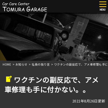
tog
nav
MENU
Skip
to
main
content
HOME
>
お知らせ
>
社長の独り言
>
ワクチンの副反応で、アメ車修理も手に
ワクチンの副反応で、アメ
車修理も手に付かない。。
2021年8月26日更新