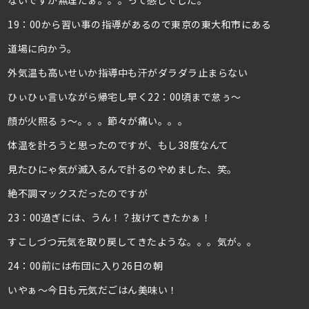
ないですが無理だぁ。。。って感じでした。
19：00から習い事の指導があるので東京の東大和市にある
道場に向かう。
外気温も高いせいか指導中も汗がダラダラ止まらない
ひぃひぃ言いながら帰宅し早く22：00頃まで怠ぅ～
顔が火照るぅ～。。。節々が痛い。。。
体温を計ろうと思ったのですが、もし38度なんて
見たひにゃ気が滅入るんで計るのやめました、笑。
絶不調マックスだったのですが
23：00過ぎには、うん！？抜けてきたかぁ！
すこしづつ元気を取り戻してきたような。。。気が。。
24：00前には布団に入り26日の朝
いやぁ～今日も元気だごはん美味い！