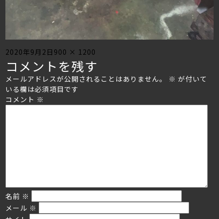
Posted
Full
2020年9月2日
900 × 1200
コメントを残す
on
size
メールアドレスが公開されることはありません。
※
が付いて
いる欄は必須項目です
コメント
※
名前
※
メール
※