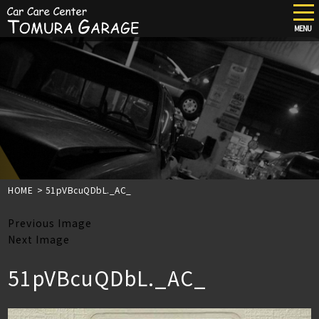
tog
nav
MENU
Skip
to
main
content
HOME
>
51pVBcuQDbL._AC_
Previous Image
Next Image
51pVBcuQDbL._AC_