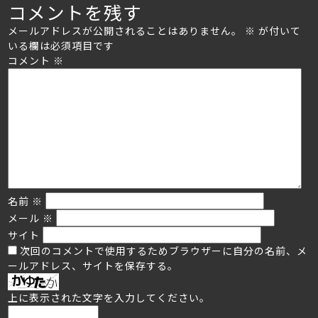
コメントを残す
on
size
メールアドレスが公開されることはありません。
※
が付いて
いる欄は必須項目です
コメント
※
名前
※
メール
※
サイト
次回のコメントで使用するためブラウザーに自分の名前、メ
ールアドレス、サイトを保存する。
上に表示された文字を入力してください。