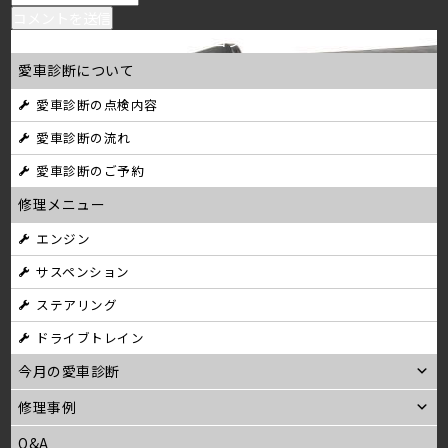
投
Published in
70年代エアコンコンプレッサー
愛車診断について
稿
愛車診断の点検内容
ナ
愛車診断の流れ
ビ
愛車診断のご予約
ゲ
修理メニュー
ー
エンジン
シ
サスペンション
ョ
ステアリング
ン
ドライブトレイン
今月の愛車診断
修理事例
Q&A