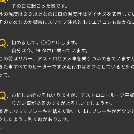
その日に起こった事です。
外の温度は２０以上なのに車の温度計はマイナスを表示して
そのためなのか警告にスリップ注意と出てエアコンも効かな..
Q.
初めまして。○○と申します。
自分は今、96タホに乗っています。
この前はサバー、アストロとアメ車を乗りついできています
きた車すべてのヒーターですが走行中はオフにしていると外
って...
Q.
お忙しい所おそれいりますが、アストロロールーフ平成
りたい事があるのですがよろしいでしょうか。
最近になってブレーキを踏んだ時、たまにブレーキがガツン
クしたように利く時があります。
..