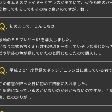
ランダムミスファイヤーと言うのが出ていて、火花系統のパ
交換してもらってもその時は良いのですが、数...
Q.
初めまして、こんにちは。
念願の８８ブレザーK5を購入しました。
かなり年式も古く走行数も地球を一周していそうな感じだっ
式や塗装の色が探していたのと同じだったので購入し...
Q.
平成２０年度登録のダッジデュランゴに乗っている者で
この前雪が降った日に初めて四駆に入れました。
４駆動になっているのかいないのか分からないのですが、４
端、車の走りが...