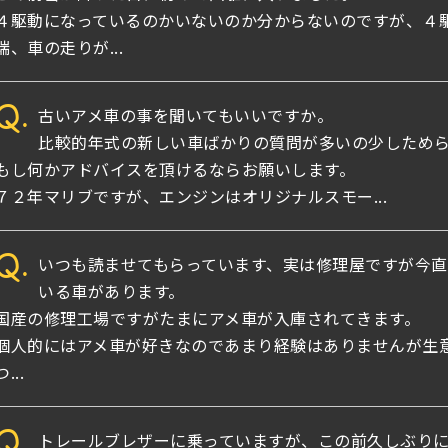
４駆動になっているのかいないのか分からないのですが、４
端、車の走りが...
Q.
古いアメ車の事を聞いてもいいですか。
比較的年式の新しい車ばかりの質問が多いの少しため
もし何かアドバイスを頂けるならお願いします。
７２年マリブですが、エンジンはオリジナルスモー...
Q.
いつも読ませてもらっています、実は修理屋ですが今直
いる車があります。
国産の修理工場ですがたまにアメ車が入庫されてきます。
個人的にはアメ車が好きなのであまり経験はありませんが生
つ...
Q.
トレールブレザーに乗っていますが、この前久しぶり