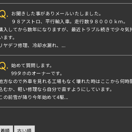
Q.
お聞きした事がありメールいたしました。
９８アストロ、平行輸入車。走行数９８０００ｋｍ。
購入してから数年になりますが、最近トラブル続きで少々気
います。
リヤデフ修理、冷却水漏れ、...
Q.
始めて質問します。
99タホのオーナーです。
地方なので外車を見れる工場もなく壊れた時はここから何時
込むか、軽い修理なら自分で直すようにしています。
この前雪が降り今年始めて4駆...
新着順
古い順