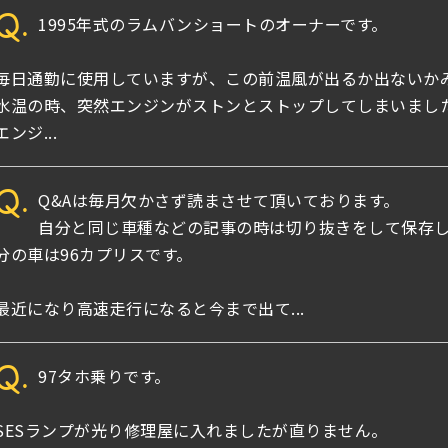
Q.
1995年式のラムバンショートのオーナーです。
毎日通勤に使用していますが、この前温風が出るか出ないか
水温の時、突然エンジンがストンとストップしてしまいまし
エンジ...
Q.
Q&Aは毎月欠かさず読まさせて頂いております。
自分と同じ車種などの記事の時は切り抜きをして保存
分の車は96カプリスです。
最近になり高速走行になると今まで出て...
Q.
97タホ乗りです。
SESランプが光り修理屋に入れましたが直りません。