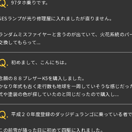
Q.
97タホ乗りです。
SESランプが光り修理屋に入れましたが直りません。
ランダムミスファイヤーと言うのが出ていて、火花系統のパ
交換してもらって...
Q.
初めまして、こんにちは。
念願の８８ブレザーK5を購入しました。
かなり年式も古く走行数も地球を一周していそうな感じだっ
式や塗装の色が探していたのと同じだったので購入し...
Q.
平成２０年度登録のダッジデュランゴに乗っている者で
この前雪が降った日に初めて四駆に入れました。