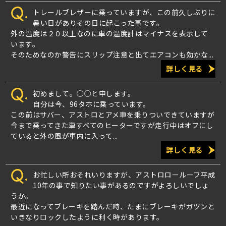
Q.
トレールブレザーに乗っていますが、この前久しぶりに
暑い日がありその日に起こった事です。
外の温度は２０以上なのに車の温度計はマイナスを表示して
います。
そのためなのか警告にスリップ注意と出てエアコンも効かな...
詳しく見る
Q.
初めまして。○○と申します。
自分は今、96タホに乗っています。
この前はサバー、アストロとアメ車を乗りついできていますが
今まで乗ってきた車すべてのヒーターですが走行中はオフにし
ていると外の風が車内に入って...
詳しく見る
Q.
お忙しい所おそれいりますが、アストロロールーフ平成
10年の事で知りたい事があるのですがよろしいでしょ
うか。
最近になってブレーキを踏んだ時、たまにブレーキがガツンと
いきなりロックしたように利く時があります。