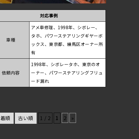
対応事例
アメ車修理、1998年、シボレー、
タホ、パワーステアリングギヤーボ
車種
ックス、東京都、練馬区オーナー所
有
1998年、シボレータホ、東京のオ
依頼内容
ーナー、パワーステアリングフリュ
ード漏れ
新着順
古い順
1 / 2
1
2
»