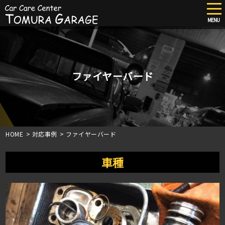
tog
nav
MENU
Skip
to
main
content
ファイヤーバード
HOME
>
対応事例
>
ファイヤーバード
車種