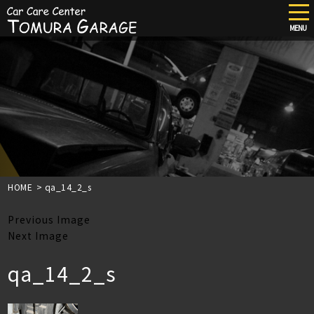
tog
nav
MENU
Skip
to
main
content
HOME
>
qa_14_2_s
Previous Image
Next Image
qa_14_2_s