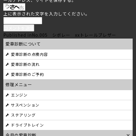
上に表示された文字を入力してください。
投
Published in
No.005 シボレー xxトレールブレザー
愛車診断について
稿
愛車診断の点検内容
ナ
愛車診断の流れ
ビ
愛車診断のご予約
ゲ
修理メニュー
ー
エンジン
シ
サスペンション
ョ
ステアリング
ン
ドライブトレイン
今月の愛車診断