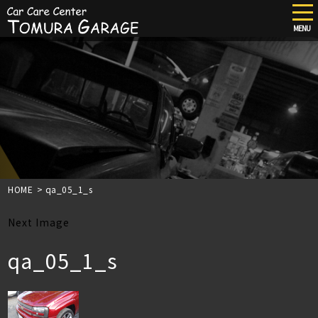
tog
nav
MENU
Skip
to
main
content
HOME
>
qa_05_1_s
Next Image
qa_05_1_s