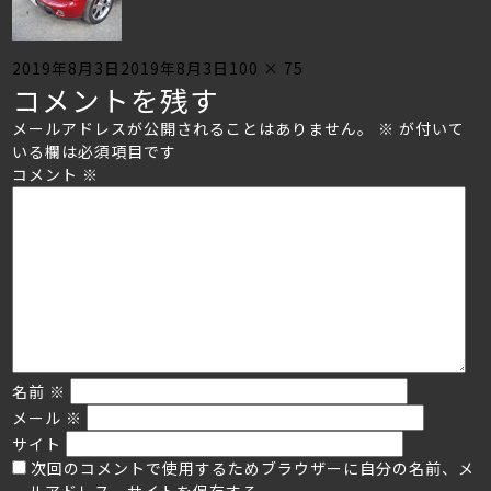
Posted
Full
2019年8月3日
2019年8月3日
100 × 75
コメントを残す
on
size
メールアドレスが公開されることはありません。
※
が付いて
いる欄は必須項目です
コメント
※
名前
※
メール
※
サイト
次回のコメントで使用するためブラウザーに自分の名前、メ
ールアドレス、サイトを保存する。