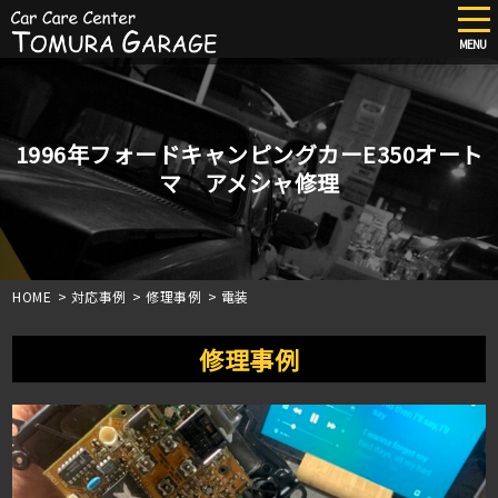
tog
nav
MENU
Skip
to
main
content
1996年フォードキャンピングカーE350オート
マ アメシャ修理
HOME
>
対応事例
>
修理事例
>
電装
修理事例