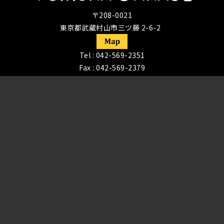
〒208-0021
東京都武蔵村山市三ツ藤 2-6-2
Tel :
042-569-2351
Fax : 042-569-2379
営業時間 9:30〜19:00 （定休日：日祝休・年末年始）
関東陸運局長認証 認証番号 1-10979
©
アメ車・輸入車修理専門 戸村ガレージ
All Rights
Reserved.