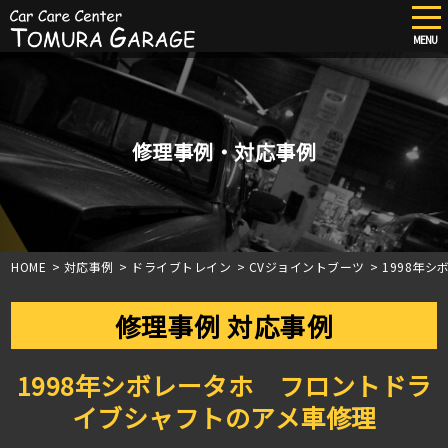
tog
nav
MENU
Skip
to
main
content
修理事例・対応事例
HOME
>
対応事例
>
ドライブトレイン
>
CVジョイントブーツ
>
1998年
修理事例 対応事例
1998年シボレータホ フロントドラ
イブシャフトのアメ車修理