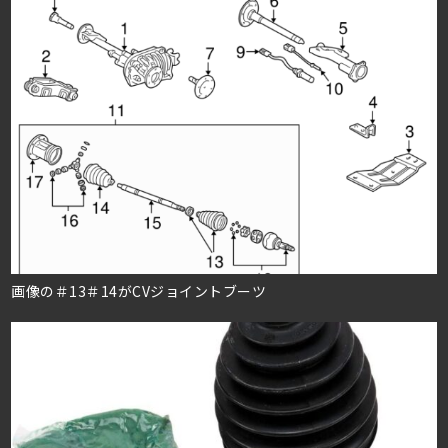
画像の＃13＃14がCVジョイントブーツ