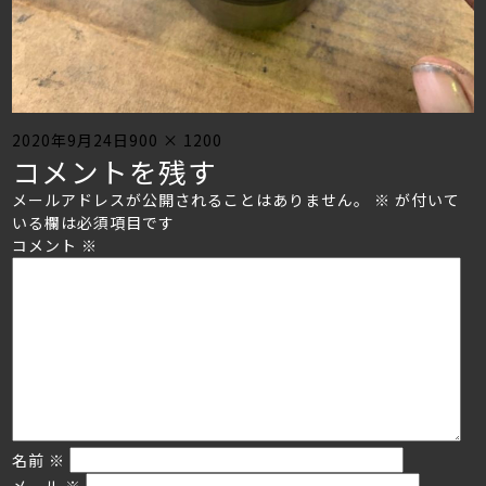
Posted
Full
2020年9月24日
900 × 1200
コメントを残す
on
size
メールアドレスが公開されることはありません。
※
が付いて
いる欄は必須項目です
コメント
※
名前
※
メール
※