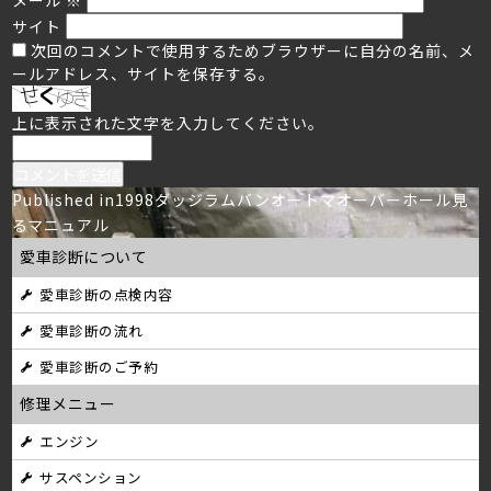
サイト
次回のコメントで使用するためブラウザーに自分の名前、メ
ールアドレス、サイトを保存する。
上に表示された文字を入力してください。
投
Published in
1998ダッジラムバンオートマオーバーホール見
るマニュアル
稿
愛車診断について
ナ
愛車診断の点検内容
ビ
愛車診断の流れ
ゲ
愛車診断のご予約
ー
修理メニュー
シ
エンジン
サスペンション
ョ