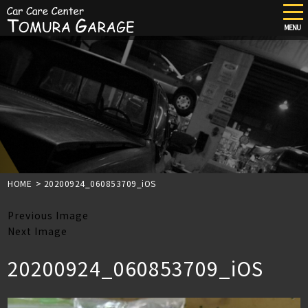
tog
nav
MENU
Skip
to
main
content
HOME
>
20200924_060853709_iOS
Previous Image
Next Image
20200924_060853709_iOS