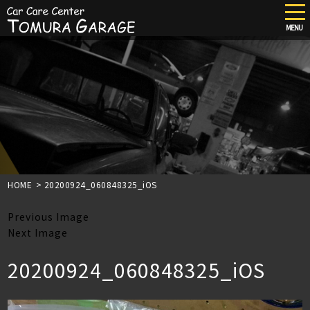
tog
nav
MENU
Skip
to
main
content
HOME
>
20200924_060848325_iOS
Previous Image
Next Image
20200924_060848325_iOS