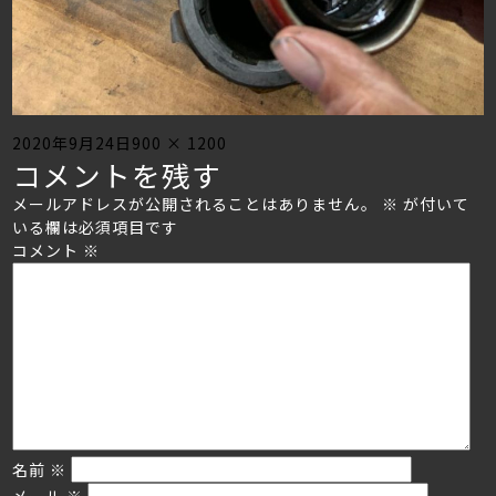
Posted
Full
2020年9月24日
900 × 1200
コメントを残す
on
size
メールアドレスが公開されることはありません。
※
が付いて
いる欄は必須項目です
コメント
※
名前
※
メール
※