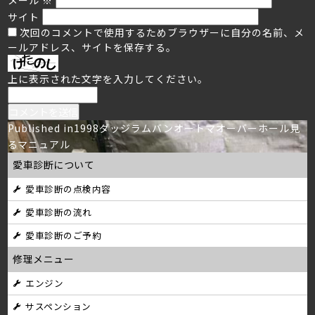
サイト
次回のコメントで使用するためブラウザーに自分の名前、メ
ールアドレス、サイトを保存する。
上に表示された文字を入力してください。
投
Published in
1998ダッジラムバンオートマオーバーホール見
るマニュアル
稿
愛車診断について
ナ
愛車診断の点検内容
ビ
愛車診断の流れ
ゲ
愛車診断のご予約
ー
修理メニュー
シ
エンジン
サスペンション
ョ