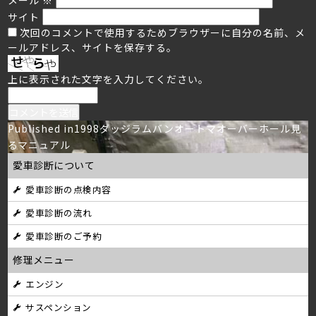
サイト
次回のコメントで使用するためブラウザーに自分の名前、メ
ールアドレス、サイトを保存する。
上に表示された文字を入力してください。
投
Published in
1998ダッジラムバンオートマオーバーホール見
るマニュアル
稿
愛車診断について
ナ
愛車診断の点検内容
ビ
愛車診断の流れ
ゲ
愛車診断のご予約
ー
修理メニュー
シ
エンジン
サスペンション
ョ