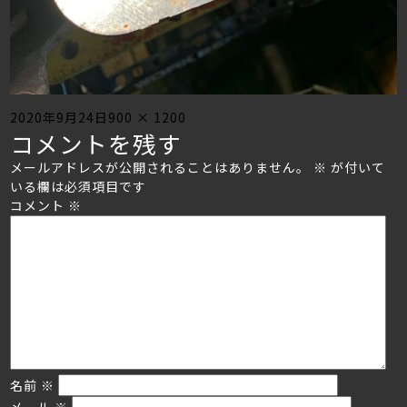
Posted
Full
2020年9月24日
900 × 1200
コメントを残す
on
size
メールアドレスが公開されることはありません。
※
が付いて
いる欄は必須項目です
コメント
※
名前
※
メール
※