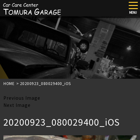
tog
nav
MENU
Skip
to
main
content
HOME
>
20200923_080029400_iOS
Previous Image
Next Image
20200923_080029400_iOS