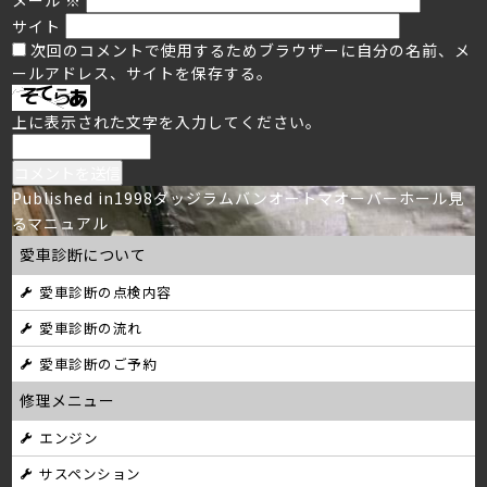
サイト
次回のコメントで使用するためブラウザーに自分の名前、メ
ールアドレス、サイトを保存する。
上に表示された文字を入力してください。
投
Published in
1998ダッジラムバンオートマオーバーホール見
るマニュアル
稿
愛車診断について
ナ
愛車診断の点検内容
ビ
愛車診断の流れ
ゲ
愛車診断のご予約
ー
修理メニュー
シ
エンジン
サスペンション
ョ