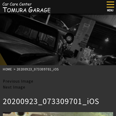
tog
nav
MENU
Skip
to
main
content
HOME
>
20200923_073309701_iOS
Previous Image
Next Image
20200923_073309701_iOS