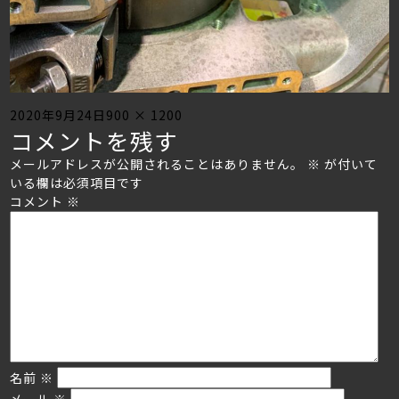
Posted
Full
2020年9月24日
900 × 1200
コメントを残す
on
size
メールアドレスが公開されることはありません。
※
が付いて
いる欄は必須項目です
コメント
※
名前
※
メール
※