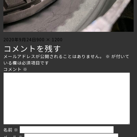
Posted
Full
2020年9月24日
900 × 1200
コメントを残す
on
size
メールアドレスが公開されることはありません。
※
が付いて
いる欄は必須項目です
コメント
※
名前
※
メール
※