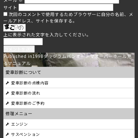
サイト
次回のコメントで使用するためブラウザーに自分の名前、メ
ールアドレス、サイトを保存する。
上に表示された文字を入力してください。
投
Published in
1998ダッジラムバンオートマオーバーホール見
るマニュアル
稿
愛車診断について
ナ
愛車診断の点検内容
ビ
愛車診断の流れ
ゲ
愛車診断のご予約
ー
修理メニュー
シ
エンジン
サスペンション
ョ