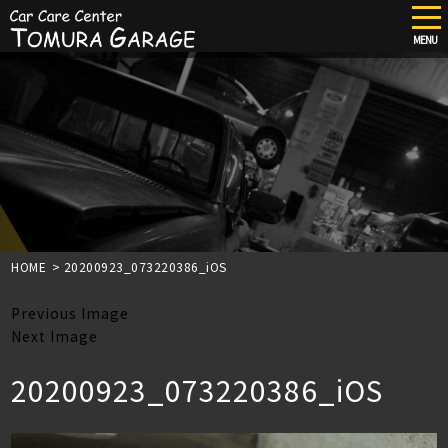
tog
nav
MENU
Skip
to
main
content
HOME
>
20200923_073220386_iOS
Previous Image
Next Image
20200923_073220386_iOS