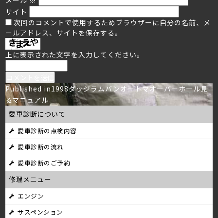
サイト
次回のコメントで使用するためブラウザーに自分の名前、メ
ールアドレス、サイトを保存する。
上に表示された文字を入力してください。
投
Published in
1998ダッジラムバンオートマオーバーホール見
るマニュアル
稿
愛車診断について
ナ
愛車診断の点検内容
ビ
愛車診断の流れ
ゲ
愛車診断のご予約
ー
修理メニュー
シ
エンジン
サスペンション
ョ