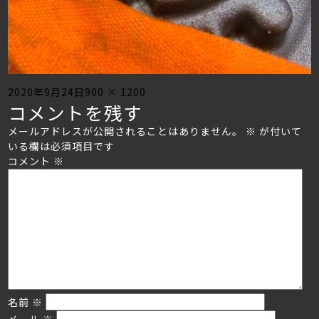
Posted
Full
2020年9月24日
900 × 1200
コメントを残す
on
size
メールアドレスが公開されることはありません。
※
が付いて
いる欄は必須項目です
コメント
※
名前
※
メール
※