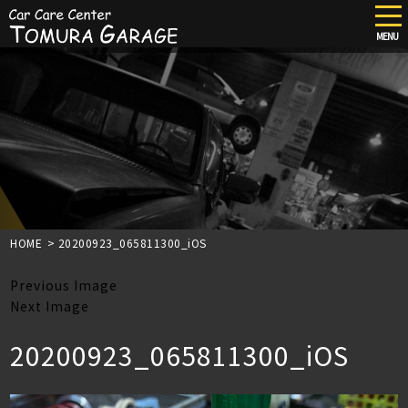
tog
nav
MENU
Skip
to
main
content
HOME
>
20200923_065811300_iOS
Previous Image
Next Image
20200923_065811300_iOS