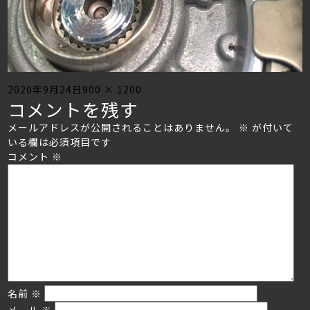
Posted
Full
2020年9月24日
900 × 1200
コメントを残す
on
size
メールアドレスが公開されることはありません。
※
が付いて
いる欄は必須項目です
コメント
※
名前
※
メール
※