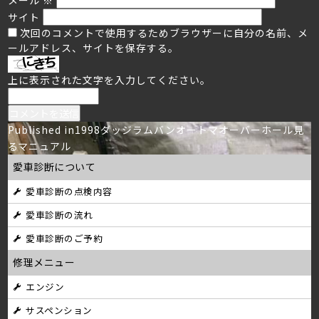
サイト
次回のコメントで使用するためブラウザーに自分の名前、メ
ールアドレス、サイトを保存する。
上に表示された文字を入力してください。
投
Published in
1998ダッジラムバンオートマオーバーホール見
るマニュアル
稿
愛車診断について
ナ
愛車診断の点検内容
ビ
愛車診断の流れ
ゲ
愛車診断のご予約
ー
修理メニュー
シ
エンジン
サスペンション
ョ