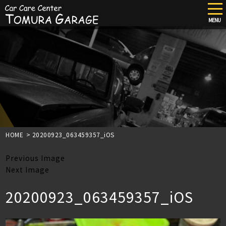
tog
nav
MENU
Skip
to
main
content
HOME
>
20200923_063459357_iOS
Previous Image
Next Image
20200923_063459357_iOS