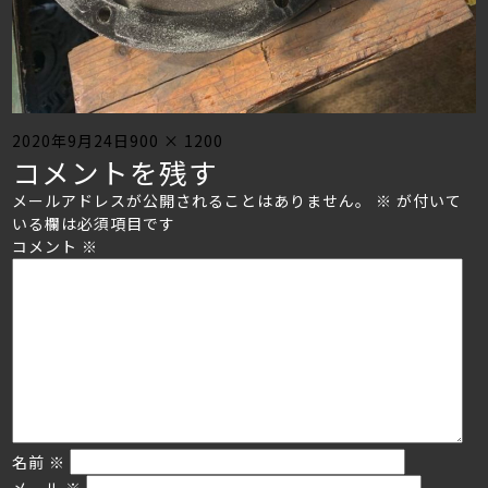
Posted
Full
2020年9月24日
900 × 1200
コメントを残す
on
size
メールアドレスが公開されることはありません。
※
が付いて
いる欄は必須項目です
コメント
※
名前
※
メール
※