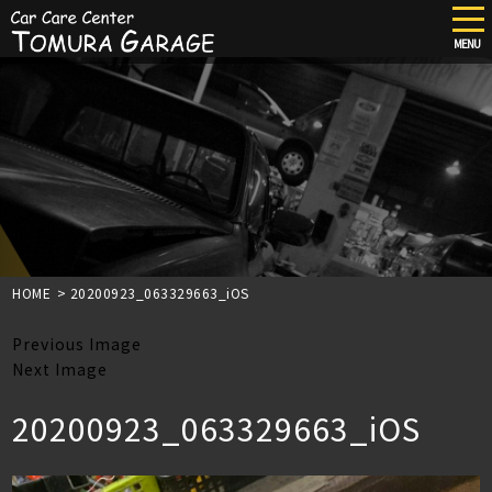
tog
nav
MENU
Skip
to
main
content
HOME
>
20200923_063329663_iOS
Previous Image
Next Image
20200923_063329663_iOS