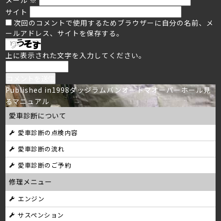
サイト
次回のコメントで使用するためブラウザーに自分の名前、メ
ールアドレス、サイトを保存する。
上に表示された文字を入力してください。
投
Published in
1998ダッジラムバンオートマオーバーホール見
るマニュアル
稿
愛車診断について
ナ
愛車診断の点検内容
ビ
愛車診断の流れ
ゲ
愛車診断のご予約
ー
修理メニュー
シ
エンジン
サスペンション
ョ