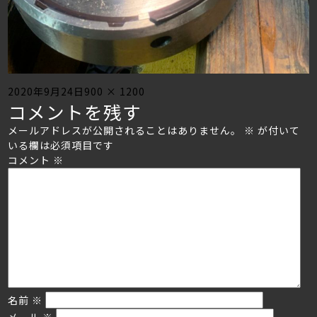
Posted
Full
2020年9月24日
900 × 1200
コメントを残す
on
size
メールアドレスが公開されることはありません。
※
が付いて
いる欄は必須項目です
コメント
※
名前
※
メール
※