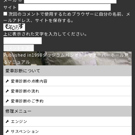
サイト
次回のコメントで使用するためブラウザーに自分の名前、メ
ールアドレス、サイトを保存する。
上に表示された文字を入力してください。
投
Published in
1998ダッジラムバンオートマオーバーホール見
るマニュアル
稿
愛車診断について
ナ
愛車診断の点検内容
ビ
愛車診断の流れ
ゲ
愛車診断のご予約
ー
修理メニュー
シ
エンジン
サスペンション
ョ