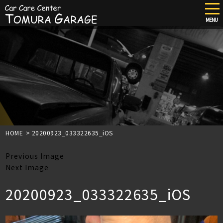
tog
nav
MENU
Skip
to
main
content
HOME
>
20200923_033322635_iOS
Previous Image
Next Image
20200923_033322635_iOS