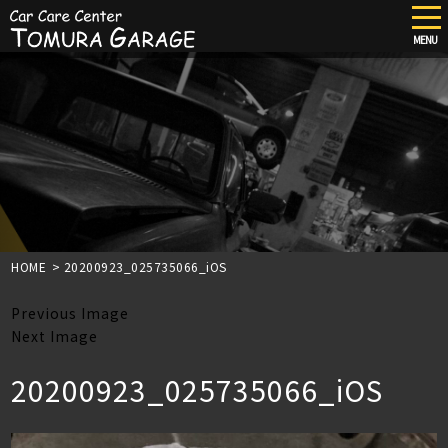
tog
nav
MENU
Skip
to
main
content
HOME
>
20200923_025735066_iOS
Previous Image
Next Image
20200923_025735066_iOS