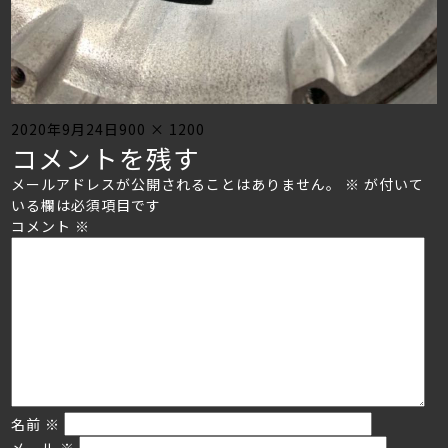
Posted
Full
2020年9月24日
900 × 1200
コメントを残す
on
size
メールアドレスが公開されることはありません。
※
が付いて
いる欄は必須項目です
コメント
※
名前
※
メール
※