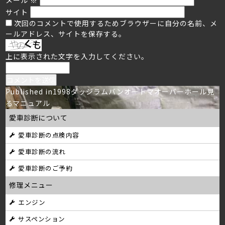
サイト
次回のコメントで使用するためブラウザーに自分の名前、メ
ールアドレス、サイトを保存する。
上に表示された文字を入力してください。
投
Published in
1998ダッジラムバンオートマオーバーホール見
るマニュアル
稿
愛車診断について
ナ
愛車診断の点検内容
ビ
愛車診断の流れ
ゲ
愛車診断のご予約
ー
修理メニュー
シ
エンジン
サスペンション
ョ