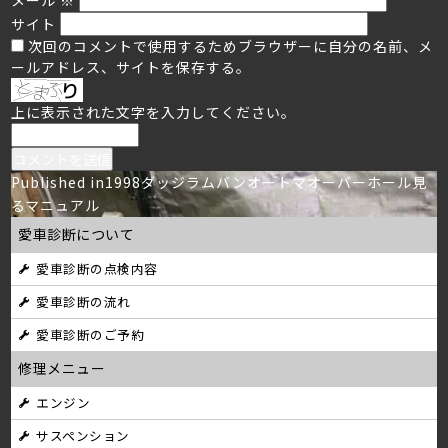
サイト
次回のコメントで使用するためブラウザーに自分の名前、メ
ールアドレス、サイトを保存する。
上に表示された文字を入力してください。
投
Published in
1998ダッジラムバンオートマオーバーホール見
るマニュアル
稿
愛車診断について
ナ
愛車診断の点検内容
ビ
愛車診断の流れ
ゲ
愛車診断のご予約
ー
修理メニュー
シ
エンジン
サスペンション
ョ