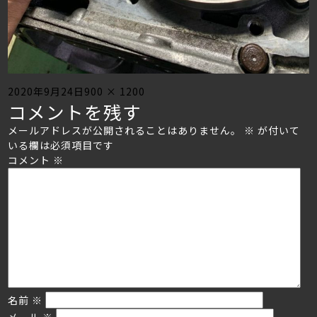
Posted
Full
2020年9月24日
900 × 1200
コメントを残す
on
size
メールアドレスが公開されることはありません。
※
が付いて
いる欄は必須項目です
コメント
※
名前
※
メール
※