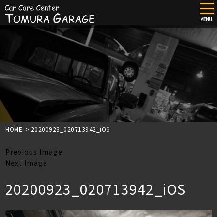
tog
nav
MENU
Skip
to
main
content
HOME
>
20200923_020713942_iOS
Previous Image
Next Image
20200923_020713942_iOS