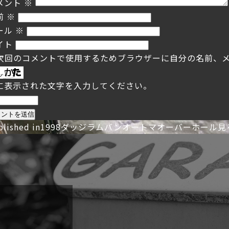
メント
※
前
※
ール
※
イト
次回のコメントで使用するためブラウザーに自分の名前、
に表示された文字を入力してください。
投
blished in
1998ダッジラムバンオートマオーバーホール見
稿
ナ
ビ
ゲ