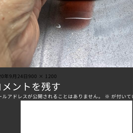
sted
Full
20年9月24日
900 × 1200
コメントを残す
size
ールアドレスが公開されることはありません。
※
が付いて