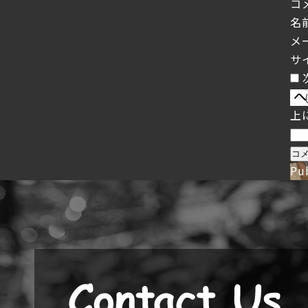
コ
名
メ
サ
上
Pu