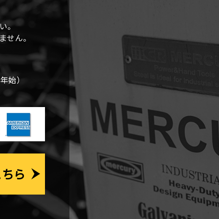
ー
シ
い。
しません。
ョ
ン
末年始）
こちら