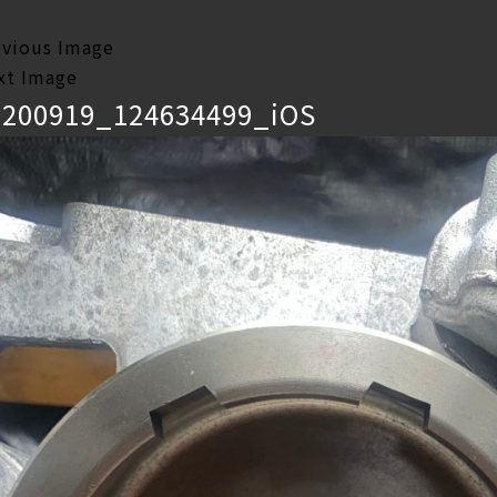
evious Image
xt Image
0200919_124634499_iOS