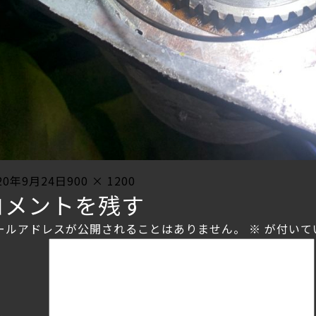
sted
Full
20年9月24日
900 × 1200
コメントを残す
size
ールアドレスが公開されることはありません。
※
が付いて