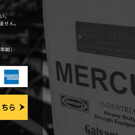
ー
シ
い。
しません。
ョ
ン
末年始）
こちら