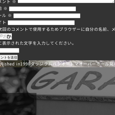
メント
※
前
※
ール
※
イト
次回のコメントで使用するためブラウザーに自分の名前、
に表示された文字を入力してください。
投
blished in
1998ダッジラムバンオートマオーバーホール見
稿
ナ
ビ
ゲ