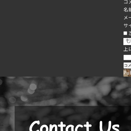
コ
名
メ
サ
上
Pu