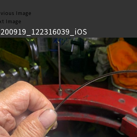
evious Image
xt Image
0200919_122316039_iOS