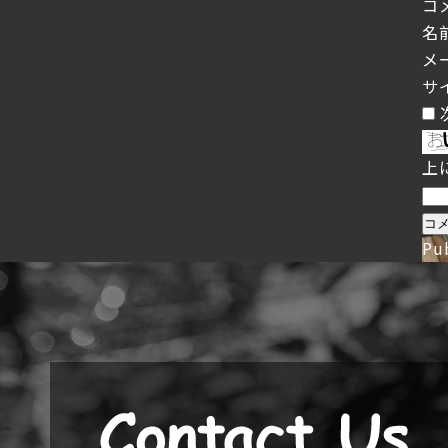
コ
名
メ
サ
上
Pu