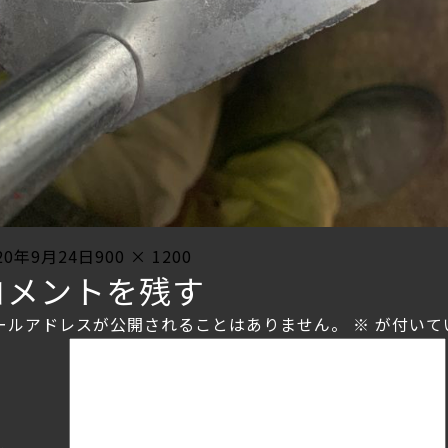
sted
Full
20年9月24日
900 × 1200
コメントを残す
size
ールアドレスが公開されることはありません。
※
が付いて