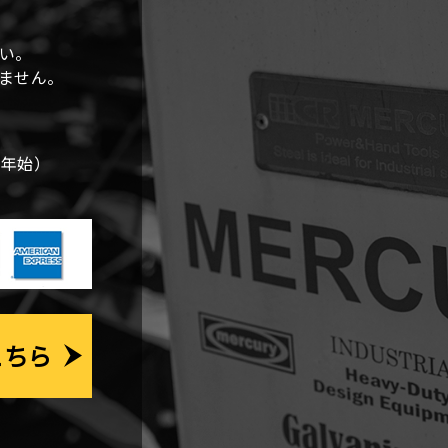
ー
シ
い。
しません。
ョ
ン
末年始）
こちら