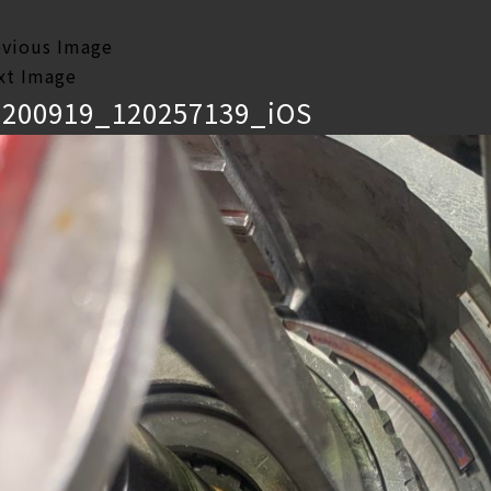
evious Image
xt Image
0200919_120257139_iOS