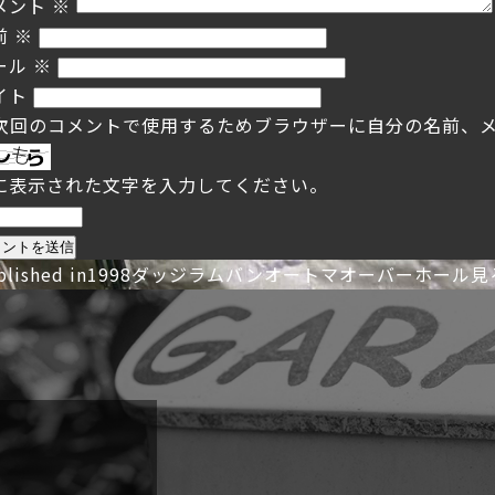
メント
※
前
※
ール
※
イト
次回のコメントで使用するためブラウザーに自分の名前、
に表示された文字を入力してください。
投
blished in
1998ダッジラムバンオートマオーバーホール見
稿
ナ
ビ
ゲ