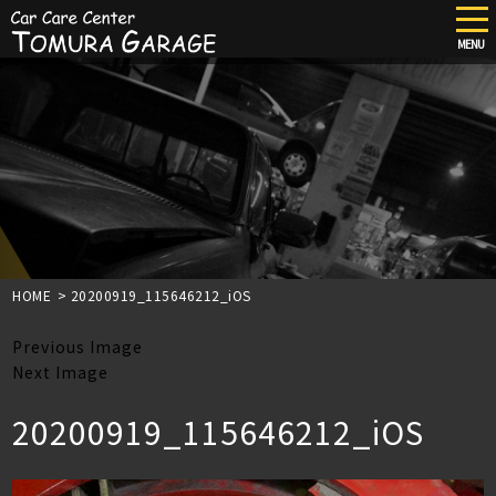
tog
nav
MENU
Skip
to
main
content
HOME
>
20200919_115646212_iOS
Previous Image
Next Image
20200919_115646212_iOS