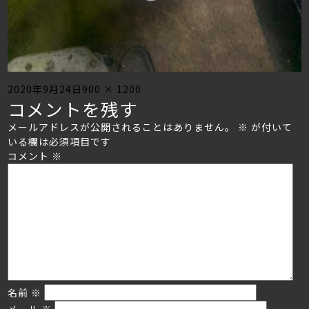
Posted
Full
2020年9月24日
900 × 1200
コメントを残す
on
size
メールアドレスが公開されることはありません。
※
が付いて
いる欄は必須項目です
コメント
※
名前
※
メール
※