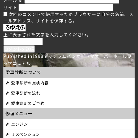
サイト
次回のコメントで使用するためブラウザーに自分の名前、メ
ールアドレス、サイトを保存する。
上に表示された文字を入力してください。
投
Published in
1998ダッジラムバンオートマオーバーホール見
るマニュアル
稿
愛車診断について
ナ
愛車診断の点検内容
ビ
愛車診断の流れ
ゲ
愛車診断のご予約
ー
修理メニュー
シ
エンジン
サスペンション
ョ