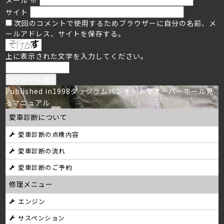
サイト
次回のコメントで使用するためブラウザーに自分の名前、メ
ールアドレス、サイトを保存する。
上に表示された文字を入力してください。
投
Published in
1998ダッジラムバンオートマオーバーホール見
るマニュアル
稿
愛車診断について
ナ
愛車診断の点検内容
ビ
愛車診断の流れ
ゲ
愛車診断のご予約
ー
修理メニュー
シ
エンジン
サスペンション
ョ