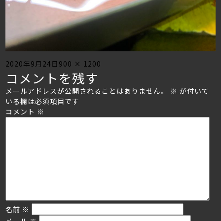
Posted
Full
2020年9月24日
900 × 1200
コメントを残す
on
size
メールアドレスが公開されることはありません。
※
が付いて
いる欄は必須項目です
コメント
※
名前
※
メール
※