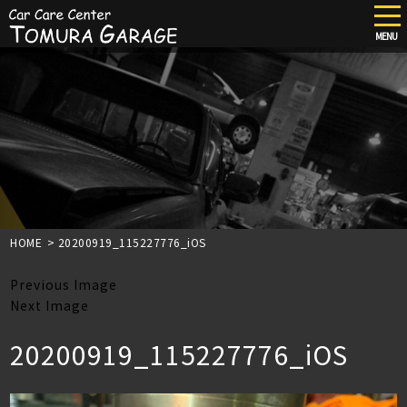
tog
nav
MENU
Skip
to
main
content
HOME
>
20200919_115227776_iOS
Previous Image
Next Image
20200919_115227776_iOS