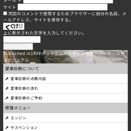
サイト
次回のコメントで使用するためブラウザーに自分の名前、メ
ールアドレス、サイトを保存する。
上に表示された文字を入力してください。
投
Published in
1998ダッジラムバンオートマオーバーホール見
るマニュアル
稿
愛車診断について
ナ
愛車診断の点検内容
ビ
愛車診断の流れ
ゲ
愛車診断のご予約
ー
修理メニュー
シ
エンジン
サスペンション
ョ