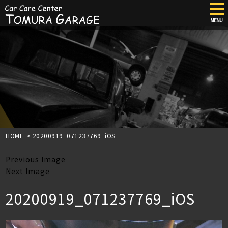
tog
nav
MENU
Skip
to
main
content
HOME
>
20200919_071237769_iOS
Previous Image
Next Image
20200919_071237769_iOS