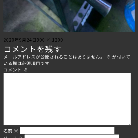
Posted
Full
2020年9月24日
900 × 1200
コメントを残す
on
size
メールアドレスが公開されることはありません。
※
が付いて
いる欄は必須項目です
コメント
※
名前
※
メール
※