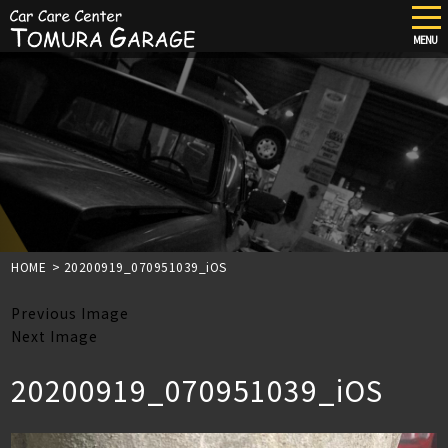
tog
nav
MENU
Skip
to
main
content
HOME
>
20200919_070951039_iOS
Previous Image
Next Image
20200919_070951039_iOS