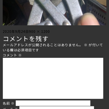
Posted
Full
2020年9月24日
900 × 1200
コメントを残す
on
size
メールアドレスが公開されることはありません。
※
が付いて
いる欄は必須項目です
コメント
※
名前
※
メール
※