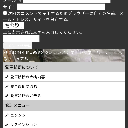
サイト
次回のコメントで使用するためブラウザーに自分の名前、メ
ールアドレス、サイトを保存する。
上に表示された文字を入力してください。
投
Published in
1998ダッジラムバンオートマオーバーホール見
るマニュアル
稿
愛車診断について
ナ
愛車診断の点検内容
ビ
愛車診断の流れ
ゲ
愛車診断のご予約
ー
修理メニュー
シ
エンジン
サスペンション
ョ