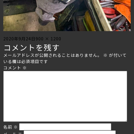
Posted
Full
2020年9月24日
900 × 1200
コメントを残す
on
size
メールアドレスが公開されることはありません。
※
が付いて
いる欄は必須項目です
コメント
※
名前
※
メール
※