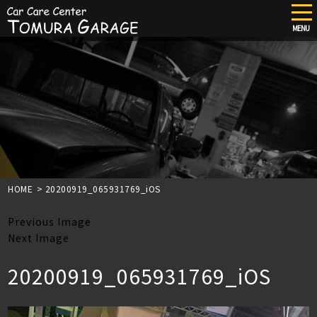
tog
nav
MENU
Skip
to
main
content
HOME
>
20200919_065931769_iOS
Previous Image
Next Image
20200919_065931769_iOS