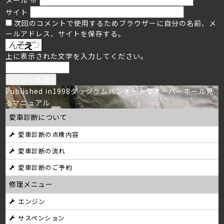
サイト
次回のコメントで使用するためブラウザーに自分の名前、メ
ールアドレス、サイトを保存する。
上に表示された文字を入力してください。
投
Published in
1998ダッジラムバンオートマオーバーホール見
るマニュアル
稿
愛車診断について
ナ
愛車診断の点検内容
ビ
愛車診断の流れ
ゲ
愛車診断のご予約
ー
修理メニュー
シ
エンジン
サスペンション
ョ