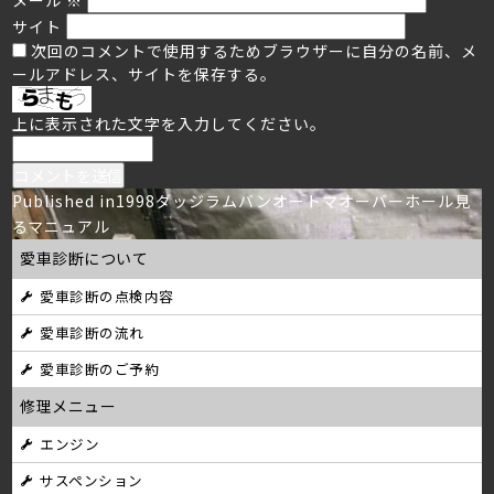
サイト
次回のコメントで使用するためブラウザーに自分の名前、メ
ールアドレス、サイトを保存する。
上に表示された文字を入力してください。
投
Published in
1998ダッジラムバンオートマオーバーホール見
るマニュアル
稿
愛車診断について
ナ
愛車診断の点検内容
ビ
愛車診断の流れ
ゲ
愛車診断のご予約
ー
修理メニュー
シ
エンジン
サスペンション
ョ