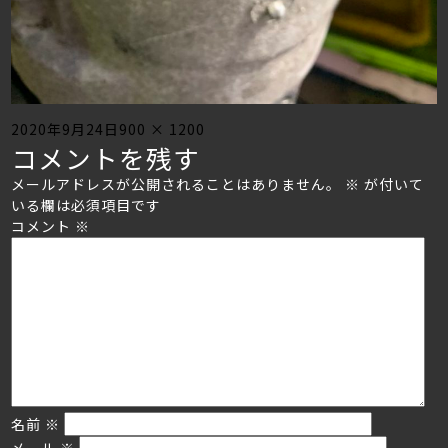
Posted
Full
2020年9月24日
900 × 1200
コメントを残す
on
size
メールアドレスが公開されることはありません。
※
が付いて
いる欄は必須項目です
コメント
※
名前
※
メール
※