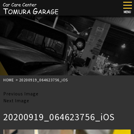
tog
nav
MENU
Skip
to
main
content
HOME
>
20200919_064623756_iOS
Previous Image
Next Image
20200919_064623756_iOS