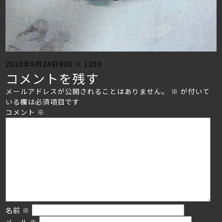
Posted
Full
2020年9月24日
900 × 1200
コメントを残す
on
size
メールアドレスが公開されることはありません。
※
が付いて
いる欄は必須項目です
コメント
※
名前
※
メール
※