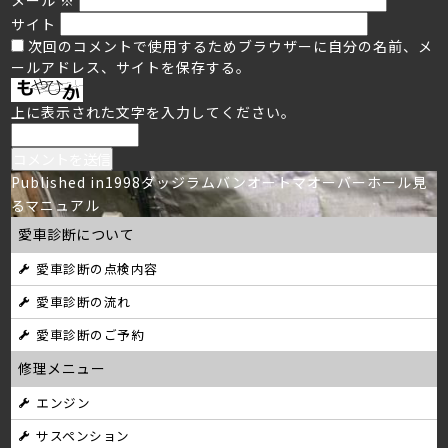
サイト
次回のコメントで使用するためブラウザーに自分の名前、メ
ールアドレス、サイトを保存する。
上に表示された文字を入力してください。
投
Published in
1998ダッジラムバンオートマオーバーホール見
るマニュアル
稿
愛車診断について
ナ
愛車診断の点検内容
ビ
愛車診断の流れ
ゲ
愛車診断のご予約
ー
修理メニュー
シ
エンジン
サスペンション
ョ