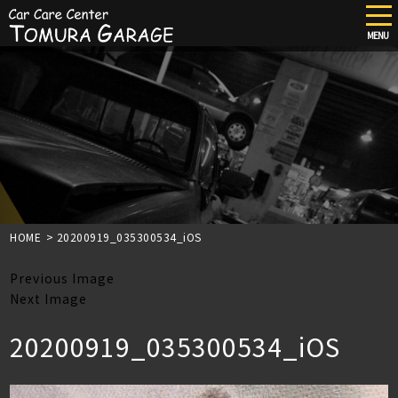
tog
nav
MENU
Skip
to
main
content
HOME
>
20200919_035300534_iOS
Previous Image
Next Image
20200919_035300534_iOS