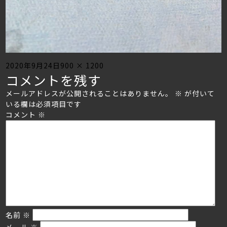
Posted
Full
2020年9月24日
900 × 1200
コメントを残す
on
size
メールアドレスが公開されることはありません。
※
が付いて
いる欄は必須項目です
コメント
※
名前
※
メール
※