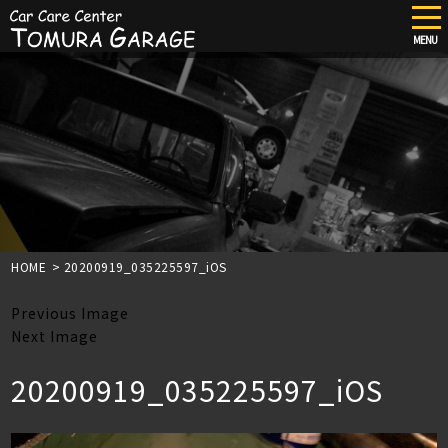
tog
nav
MENU
Skip
to
main
content
HOME
>
20200919_035225597_iOS
Previous Image
Next Image
20200919_035225597_iOS