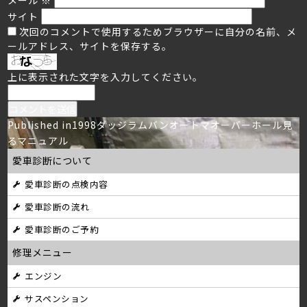
サイト
次回のコメントで使用するためブラウザーに自分の名前、メ
ールアドレス、サイトを保存する。
上に表示された文字を入力してください。
投
Published in
1998ダッジラムバンオートマオーバーホール見
るマニュアル
稿
愛車診断について
ナ
愛車診断の点検内容
ビ
愛車診断の流れ
ゲ
愛車診断のご予約
ー
修理メニュー
シ
エンジン
サスペンション
ョ