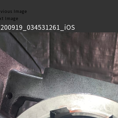
evious Image
xt Image
0200919_034531261_iOS