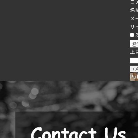
コ
名
メ
サ
上
Pu