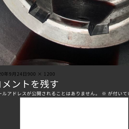
sted
Full
20年9月24日
900 × 1200
コメントを残す
size
ールアドレスが公開されることはありません。
※
が付いて