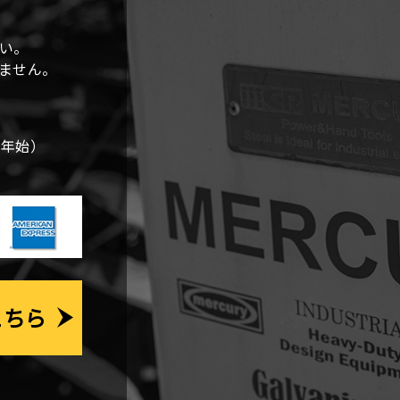
ー
シ
い。
しません。
ョ
ン
末年始）
こちら