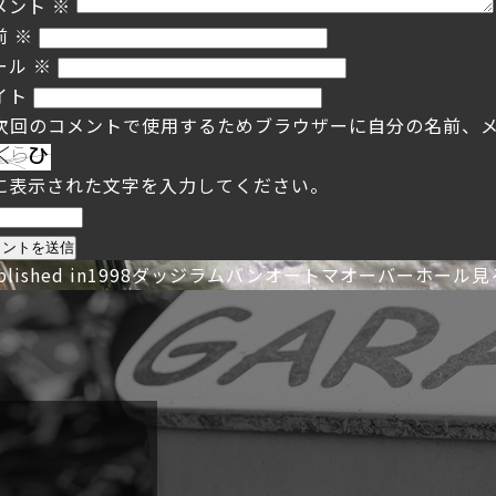
メント
※
前
※
ール
※
イト
次回のコメントで使用するためブラウザーに自分の名前、
に表示された文字を入力してください。
投
blished in
1998ダッジラムバンオートマオーバーホール見
稿
ナ
ビ
ゲ