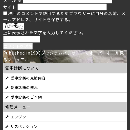
サイト
次回のコメントで使用するためブラウザーに自分の名前、メ
ールアドレス、サイトを保存する。
上に表示された文字を入力してください。
投
Published in
1998ダッジラムバンオートマオーバーホール見
るマニュアル
稿
愛車診断について
ナ
愛車診断の点検内容
ビ
愛車診断の流れ
ゲ
愛車診断のご予約
ー
修理メニュー
シ
エンジン
サスペンション
ョ