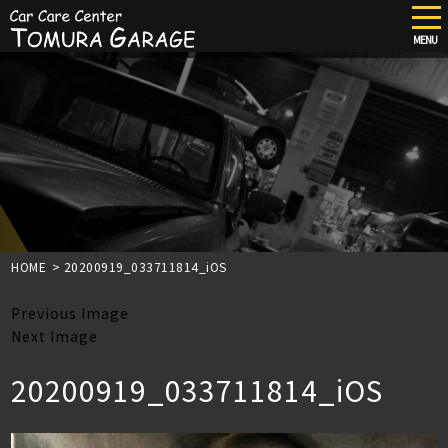
tog
nav
MENU
Skip
to
main
content
HOME
>
20200919_033711814_iOS
Previous Image
Next Image
20200919_033711814_iOS