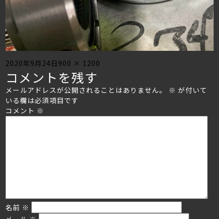
Posted
Full
2020年9月24日
900 × 1200
コメントを残す
on
size
メールアドレスが公開されることはありません。
※
が付いて
いる欄は必須項目です
コメント
※
名前
※
メール
※