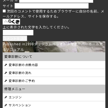
サイト
次回のコメントで使用するためブラウザーに自分の名前、メ
ールアドレス、サイトを保存する。
上に表示された文字を入力してください。
投
Published in
1998ダッジラムバンオートマオーバーホール見
るマニュアル
稿
愛車診断について
ナ
愛車診断の点検内容
ビ
愛車診断の流れ
ゲ
愛車診断のご予約
ー
修理メニュー
シ
エンジン
サスペンション
ョ