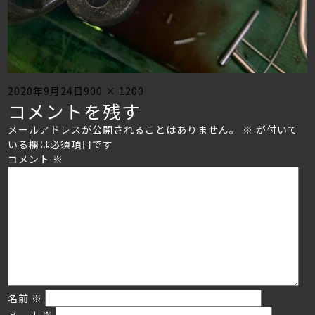
Posted
Full
2020年9月24日
900 × 1200
コメントを残す
on
size
メールアドレスが公開されることはありません。
※
が付いて
いる欄は必須項目です
コメント
※
名前
※
メール
※