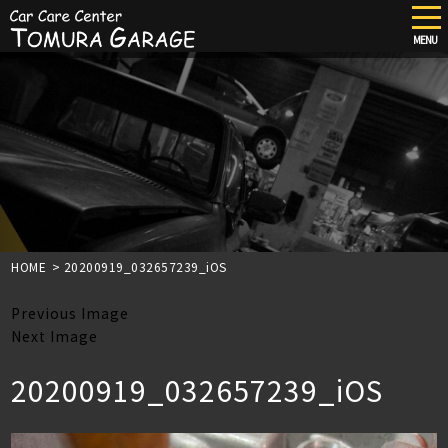
tog
nav
MENU
Skip
to
main
content
HOME
>
20200919_032657239_iOS
Previous Image
Next Image
20200919_032657239_iOS