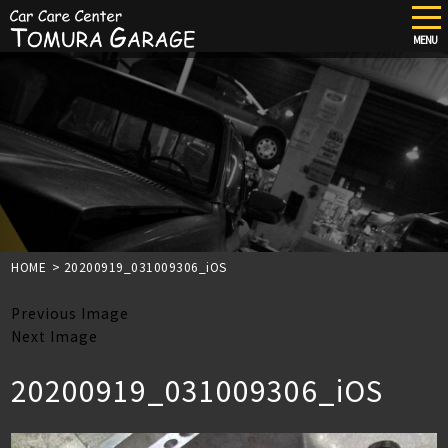
tog
nav
MENU
Skip
to
main
content
HOME
>
20200919_031009306_iOS
Previous Image
Next Image
20200919_031009306_iOS