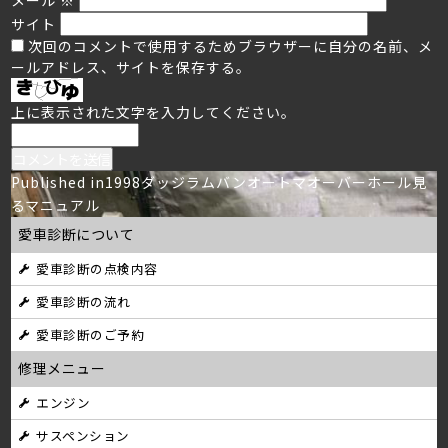
サイト
次回のコメントで使用するためブラウザーに自分の名前、メ
ールアドレス、サイトを保存する。
上に表示された文字を入力してください。
投
Published in
1998ダッジラムバンオートマオーバーホール見
るマニュアル
稿
愛車診断について
ナ
愛車診断の点検内容
ビ
愛車診断の流れ
ゲ
愛車診断のご予約
ー
修理メニュー
シ
エンジン
サスペンション
ョ