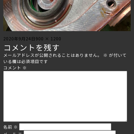
Posted
Full
2020年9月24日
900 × 1200
コメントを残す
on
size
メールアドレスが公開されることはありません。
※
が付いて
いる欄は必須項目です
コメント
※
名前
※
メール
※