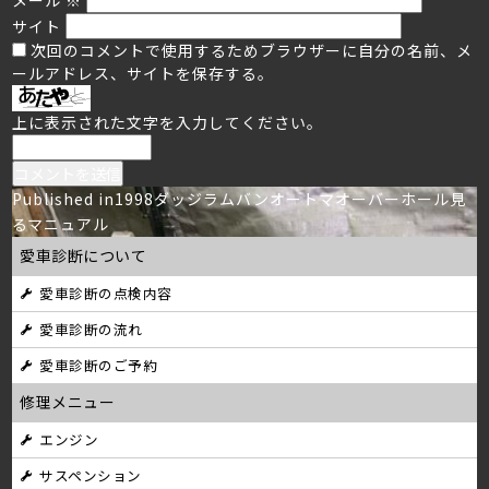
サイト
次回のコメントで使用するためブラウザーに自分の名前、メ
ールアドレス、サイトを保存する。
上に表示された文字を入力してください。
投
Published in
1998ダッジラムバンオートマオーバーホール見
るマニュアル
稿
愛車診断について
ナ
愛車診断の点検内容
ビ
愛車診断の流れ
ゲ
愛車診断のご予約
ー
修理メニュー
シ
エンジン
サスペンション
ョ