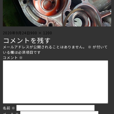
Posted
Full
2020年9月24日
900 × 1200
コメントを残す
on
size
メールアドレスが公開されることはありません。
※
が付いて
いる欄は必須項目です
コメント
※
名前
※
メール
※