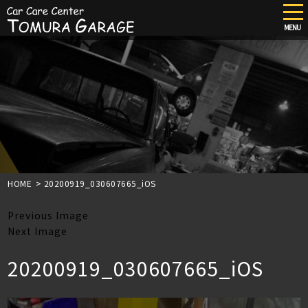
tog
nav
MENU
Skip
to
main
content
HOME
>
20200919_030607665_iOS
Previous Image
Next Image
20200919_030607665_iOS