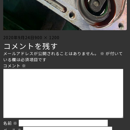
Posted
Full
2020年9月24日
900 × 1200
コメントを残す
on
size
メールアドレスが公開されることはありません。
※
が付いて
いる欄は必須項目です
コメント
※
名前
※
メール
※