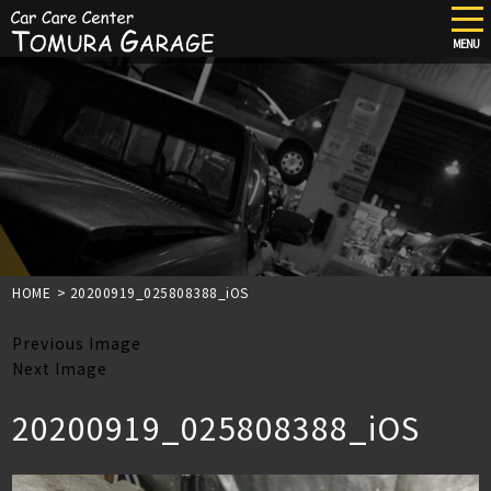
tog
nav
MENU
Skip
to
main
content
HOME
>
20200919_025808388_iOS
Previous Image
Next Image
20200919_025808388_iOS