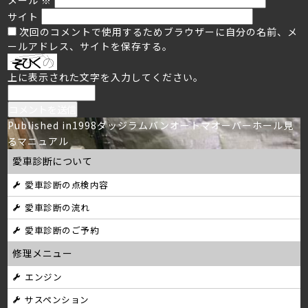
サイト
次回のコメントで使用するためブラウザーに自分の名前、メ
ールアドレス、サイトを保存する。
上に表示された文字を入力してください。
投
Published in
1998ダッジラムバンオートマオーバーホール見
るマニュアル
稿
愛車診断について
ナ
愛車診断の点検内容
ビ
愛車診断の流れ
ゲ
愛車診断のご予約
ー
修理メニュー
シ
エンジン
サスペンション
ョ