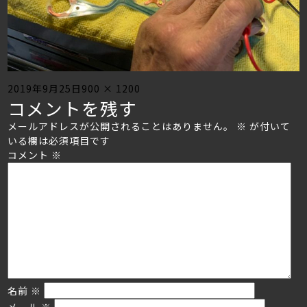
Posted
Full
2019年9月25日
900 × 1200
コメントを残す
on
size
メールアドレスが公開されることはありません。
※
が付いて
いる欄は必須項目です
コメント
※
名前
※
メール
※