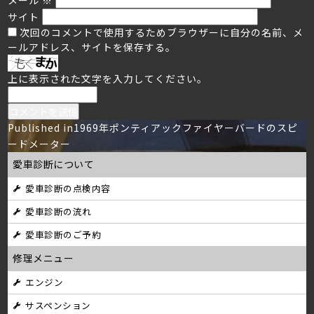
サイト
次回のコメントで使用するためブラウザーに自分の名前、メ
ールアドレス、サイトを保存する。
上に表示された文字を入力してください。
投
Published in
1969年ポンティアックファイヤーバードのスピ
ードメーター
稿
愛車診断について
ナ
愛車診断の点検内容
ビ
愛車診断の流れ
ゲ
愛車診断のご予約
ー
修理メニュー
シ
エンジン
サスペンション
ョ