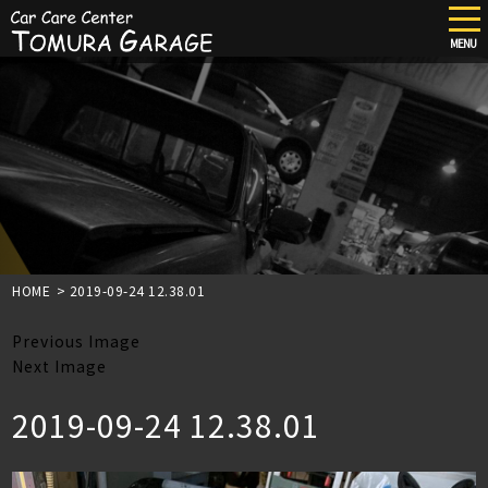
tog
nav
MENU
Skip
to
main
content
HOME
>
2019-09-24 12.38.01
Previous Image
Next Image
2019-09-24 12.38.01