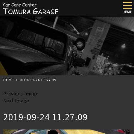
tog
nav
MENU
Skip
to
main
content
HOME
>
2019-09-24 11.27.09
Previous Image
Next Image
2019-09-24 11.27.09