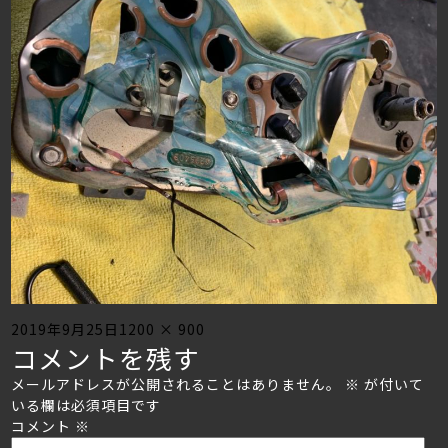
Posted
Full
2019年9月25日
1200 × 900
コメントを残す
on
size
メールアドレスが公開されることはありません。
※
が付いて
いる欄は必須項目です
コメント
※