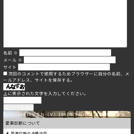
名前
※
メール
※
サイト
次回のコメントで使用するためブラウザーに自分の名前、メ
ールアドレス、サイトを保存する。
上に表示された文字を入力してください。
投
Published in
ＶＩＮ（Ｖ）1997年ラムバン。110890マイル
愛車診断について
稿
愛車診断の点検内容