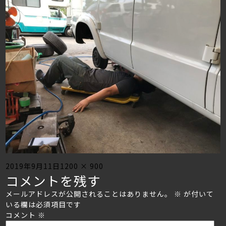
Posted
Full
2019年9月11日
1200 × 900
コメントを残す
on
size
メールアドレスが公開されることはありません。
※
が付いて
いる欄は必須項目です
コメント
※