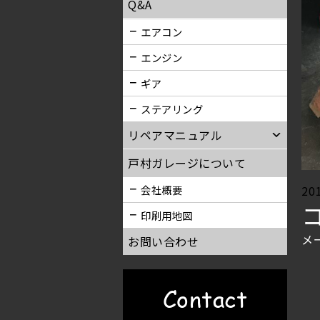
Q&A
エアコン
エンジン
ギア
ステアリング
リペアマニュアル
戸村ガレージについて
Po
20
会社概要
on
印刷用地図
メ
お問い合わせ
Contact