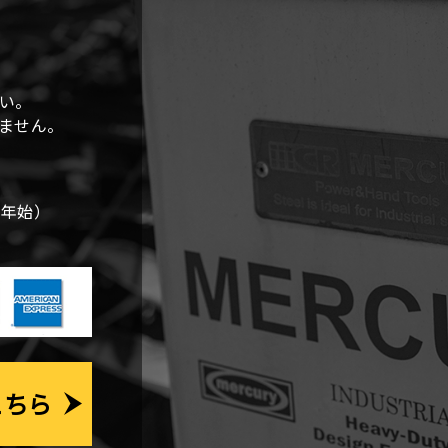
ー
シ
ョ
い。
しません。
ン
末年始）
こちら