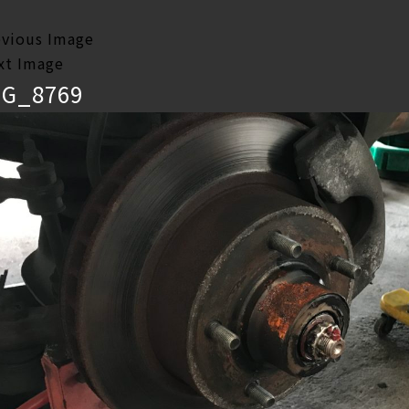
evious Image
xt Image
MG_8769