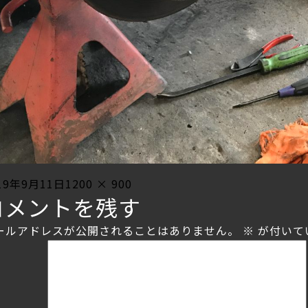
sted
Full
19年9月11日
1200 × 900
コメントを残す
size
ールアドレスが公開されることはありません。
※
が付いて