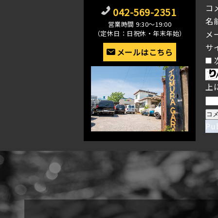
コ
042-569-2351
名
営業時間 9:30〜19:00
メ
（定休日：日祝休・年末年始）
サ
メールはこちら
上
Pu