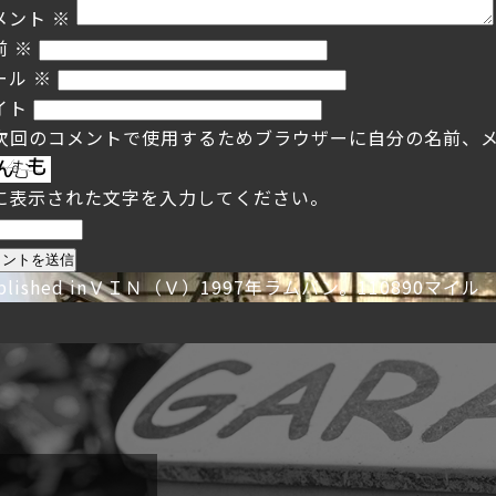
メント
※
前
※
ール
※
イト
次回のコメントで使用するためブラウザーに自分の名前、
に表示された文字を入力してください。
投
blished in
ＶＩＮ（Ｖ）1997年ラムバン。110890マイル
稿
ナ
ビ
ゲ