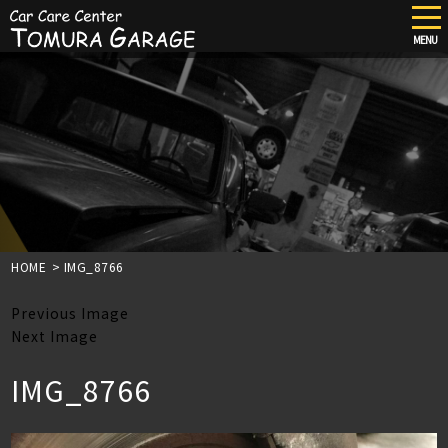
tog
nav
MENU
Skip
to
main
content
HOME
>
IMG_8766
Previous Image
Next Image
IMG_8766