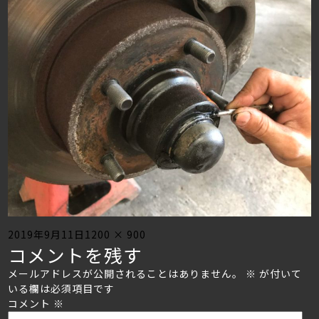
Posted
Full
2019年9月11日
1200 × 900
コメントを残す
on
size
メールアドレスが公開されることはありません。
※
が付いて
いる欄は必須項目です
コメント
※