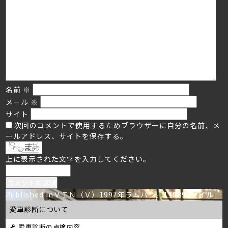
名前
※
メール
※
サイト
次回のコメントで使用するためブラウザーに自分の名前、メ
ールアドレス、サイトを保存する。
上に表示された文字を入力してください。
投
Published in
ＶＩＮ（Ｖ）1997年ラムバン。110890マイル
愛車診断について
稿
愛車診断の点検内容