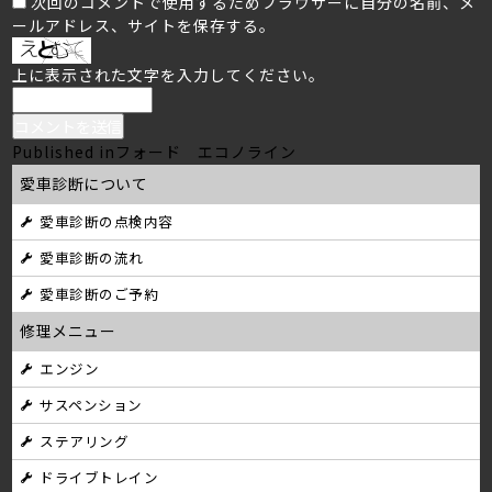
次回のコメントで使用するためブラウザーに自分の名前、メ
ールアドレス、サイトを保存する。
上に表示された文字を入力してください。
投
Published in
フォード エコノライン
愛車診断について
稿
愛車診断の点検内容
ナ
愛車診断の流れ
ビ
愛車診断のご予約
ゲ
修理メニュー
ー
エンジン
シ
サスペンション
ョ
ステアリング
ン
ドライブトレイン