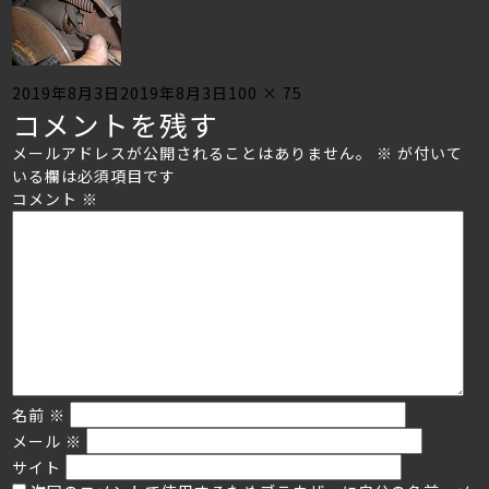
Posted
Full
2019年8月3日
2019年8月3日
100 × 75
コメントを残す
on
size
メールアドレスが公開されることはありません。
※
が付いて
いる欄は必須項目です
コメント
※
名前
※
メール
※
サイト