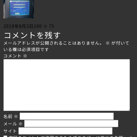
Posted
Full
2019年8月2日
100 × 75
コメントを残す
on
size
メールアドレスが公開されることはありません。
※
が付いて
いる欄は必須項目です
コメント
※
名前
※
メール
※
サイト