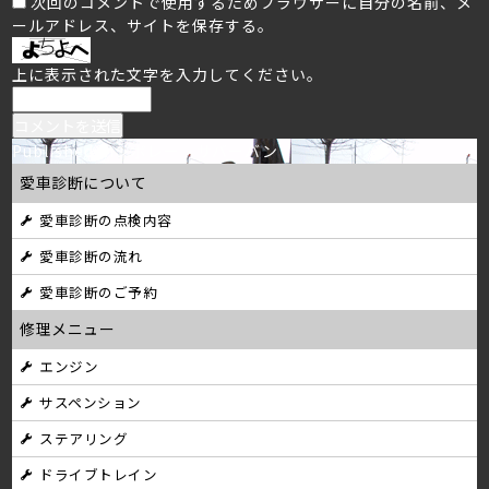
次回のコメントで使用するためブラウザーに自分の名前、メ
ールアドレス、サイトを保存する。
上に表示された文字を入力してください。
投
Published in
シボレー サバーバン
愛車診断について
稿
愛車診断の点検内容
ナ
愛車診断の流れ
ビ
愛車診断のご予約
ゲ
修理メニュー
ー
エンジン
シ
サスペンション
ョ
ステアリング
ン
ドライブトレイン