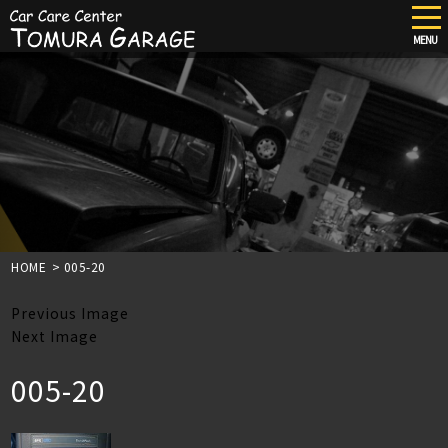
tog
nav
MENU
Skip
to
main
content
HOME
>
005-20
Previous Image
Next Image
005-20