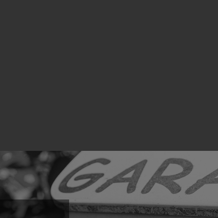
シ
ョ
ン