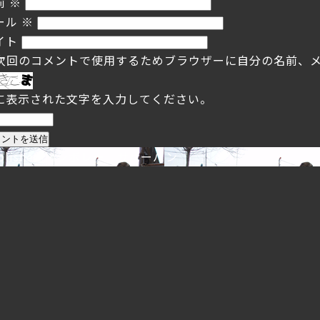
前
※
ール
※
イト
次回のコメントで使用するためブラウザーに自分の名前、
に表示された文字を入力してください。
投
blished in
シボレー サバーバン
稿
ナ
ビ
ゲ
ー