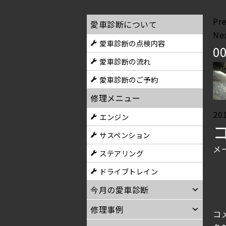
Pr
愛車診断について
Ne
愛車診断の点検内容
0
愛車診断の流れ
愛車診断のご予約
修理メニュー
Po
20
エンジン
on
サスペンション
メ
ステアリング
ドライブトレイン
今月の愛車診断
修理事例
コ