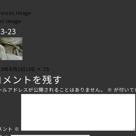
evious Image
xt Image
03-23
sted
Full
19年8月2日
100 × 75
コメントを残す
size
ールアドレスが公開されることはありません。
※
が付いて
メント
※