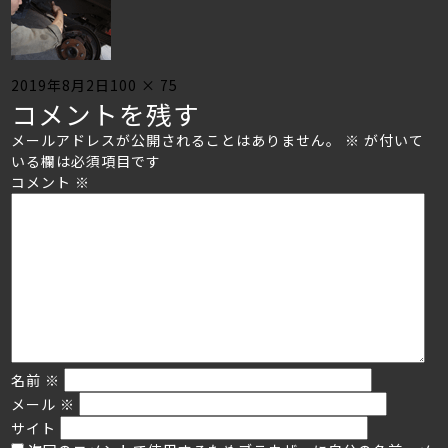
Posted
Full
2019年8月2日
100 × 75
コメントを残す
on
size
メールアドレスが公開されることはありません。
※
が付いて
いる欄は必須項目です
コメント
※
名前
※
メール
※
サイト