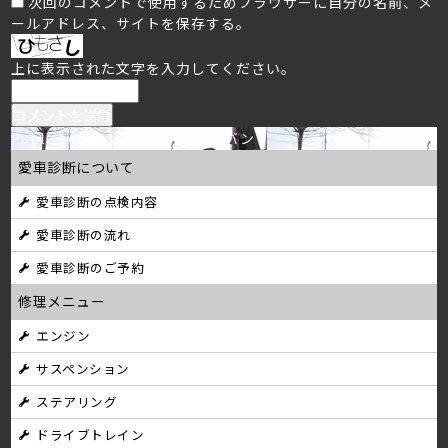
次回のコメントで使用するためブラウザーに自分の名前、メ
ールアドレス、サイトを保存する。
上に表示された文字を入力してください。
投
Published in
シボレー サバーバン
愛車診断について
稿
愛車診断の点検内容
ナ
愛車診断の流れ
ビ
愛車診断のご予約
ゲ
修理メニュー
ー
エンジン
シ
サスペンション
ョ
ステアリング
ン
ドライブトレイン