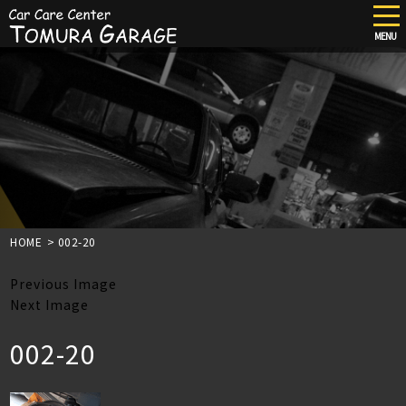
tog
nav
MENU
Skip
to
main
content
HOME
>
002-20
Previous Image
Next Image
002-20