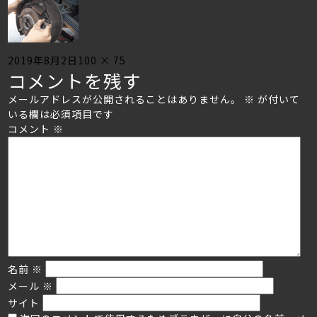
Posted
Full
2019年8月2日
100 × 75
コメントを残す
on
size
メールアドレスが公開されることはありません。
※
が付いて
いる欄は必須項目です
コメント
※
名前
※
メール
※
サイト