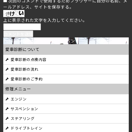
次回のコメントで使用するためブラウザーに自分の名前、メ
ールアドレス、サイトを保存する。
上に表示された文字を入力してください。
投
Published in
シボレー サバーバン
愛車診断について
稿
愛車診断の点検内容
ナ
愛車診断の流れ
ビ
愛車診断のご予約
ゲ
修理メニュー
ー
エンジン
シ
サスペンション
ョ
ステアリング
ン
ドライブトレイン