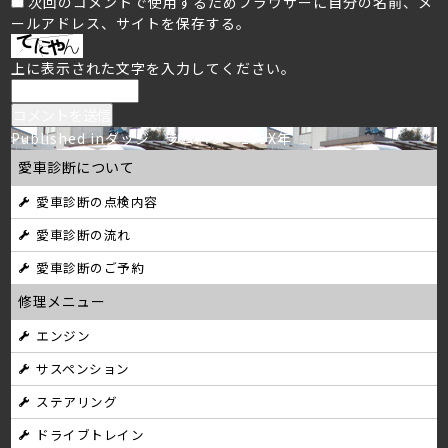
次回のコメントで使用するためブラウザーに自分の名前、メ
ールアドレス、サイトを保存する。
上に表示された文字を入力してください。
投
Published in
ダッジ ラムバン 199X年
愛車診断について
稿
愛車診断の点検内容
ナ
愛車診断の流れ
ビ
愛車診断のご予約
ゲ
修理メニュー
ー
エンジン
シ
サスペンション
ョ
ステアリング
ン
ドライブトレイン