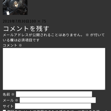
Posted
Full
2019年7月30日
100 × 75
コメントを残す
on
size
メールアドレスが公開されることはありません。
※
が付いて
いる欄は必須項目です
コメント
※
名前
※
メール
※
サイト